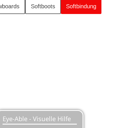
wboards
Softboots
Softbindung