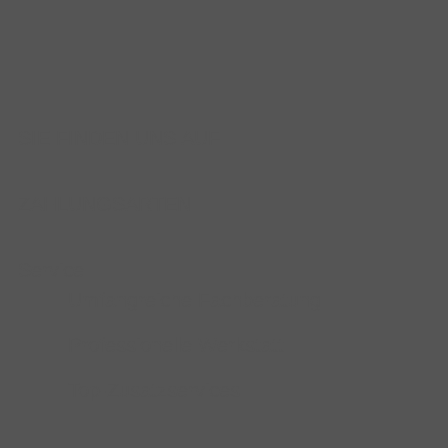
SIE FINDEN UNS AUF
ZAHLUNGSARTEN
Service
Umfangreiche Fachberatung
Professionelle Werkstatt
Top-Zusatzservices