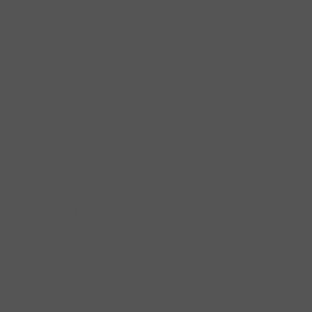
Service
Umfangreiche Fachberatung
Professionelle Werkstatt
Top-Zusatzservices
IMPRESSUM
|
DATENSCHUTZ
|
NUTZUNGSBEDINGUNGEN
|
INFORMATIONSPFLICHT
* Unverbindliche Preisempfehlung des Herstellers
Weitere Hinweise