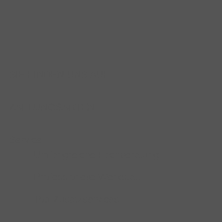
SIE FINDEN UNS AUF
ZAHLUNGSARTEN
Service
Umfangreiche Fachberatung
Professionelle Werkstatt
Top-Zusatzservices