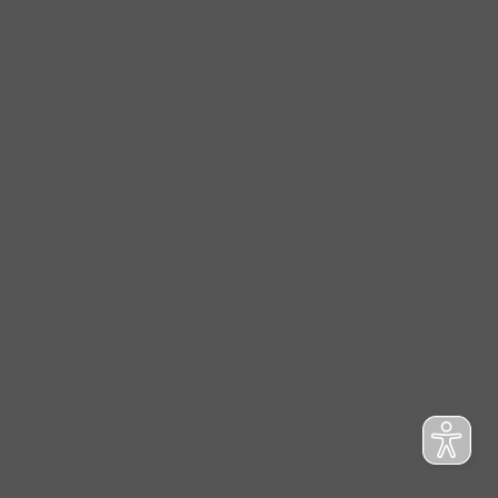
IMPRESSUM
|
DATENSCHUTZ
|
NUTZUNGSBEDINGUNGEN
|
INFORMATIONSPFLICHT
* Unverbindliche Preisempfehlung des Herstellers
Weitere Hinweise
Irrtümer, Tippfehler und technische Änderungen
vorbehalten. Farbabweichungen möglich. Stand: Februar
2026
© Sport Mayr GmbH