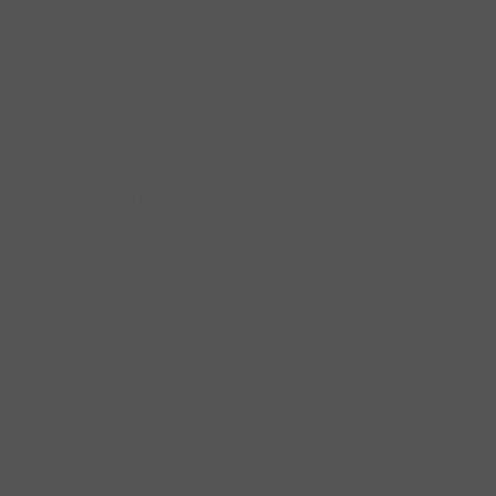
SIE FINDEN UNS AUF
ZAHLUNGSARTEN
Service
Umfangreiche Fachberatung
Professionelle Werkstatt
Top-Zusatzservices