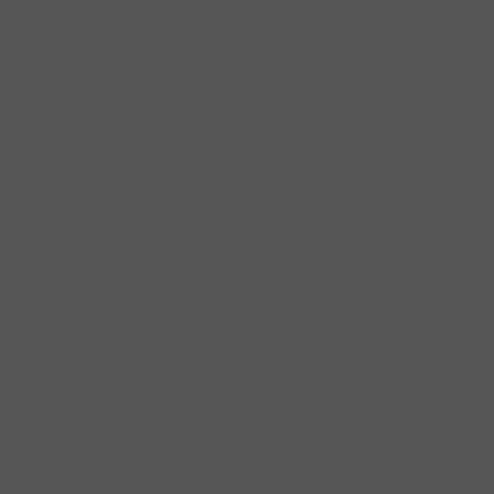
SIE FINDEN UNS AUF
ZAHLUNGSARTEN
Service
Umfangreiche Fachberatung
Professionelle Werkstatt
Top-Zusatzservices
IMPRESSUM
|
DATENSCHUTZ
|
NUTZUNGSBEDINGUNGEN
|
INFORMATIONSPFLICHT