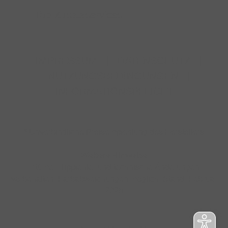
Top-Zusatzservices
IMPRESSUM
|
DATENSCHUTZ
|
NUTZUNGSBEDINGUNGEN
|
INFORMATIONSPFLICHT
* Unverbindliche Preisempfehlung des Herstellers
Weitere Hinweise
Irrtümer, Tippfehler und technische Änderungen
vorbehalten. Farbabweichungen möglich. Stand: Februar
2026