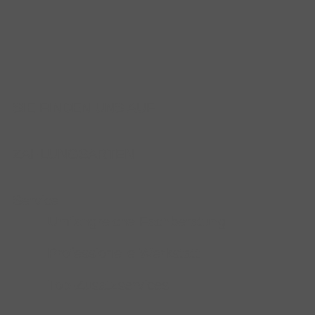
SIE FINDEN UNS AUF
ZAHLUNGSARTEN
Service
Umfangreiche Fachberatung
Professionelle Werkstatt
Top-Zusatzservices