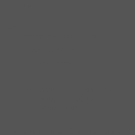
ZAHLUNGSARTEN
Service
Umfangreiche Fachberatung
Professionelle Werkstatt
Top-Zusatzservices
IMPRESSUM
|
DATENSCHUTZ
|
NUTZUNGSBEDINGUNGEN
|
INFORMATIONSPFLICHT
* Unverbindliche Preisempfehlung des Herstellers