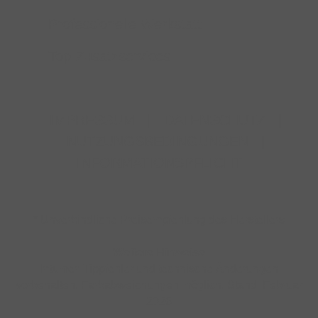
Professionelle Werkstatt
Top-Zusatzservices
IMPRESSUM
|
DATENSCHUTZ
|
NUTZUNGSBEDINGUNGEN
|
INFORMATIONSPFLICHT
* Unverbindliche Preisempfehlung des Herstellers
Weitere Hinweise
Irrtümer, Tippfehler und technische Änderungen
vorbehalten. Farbabweichungen möglich. Stand: Februar
2026