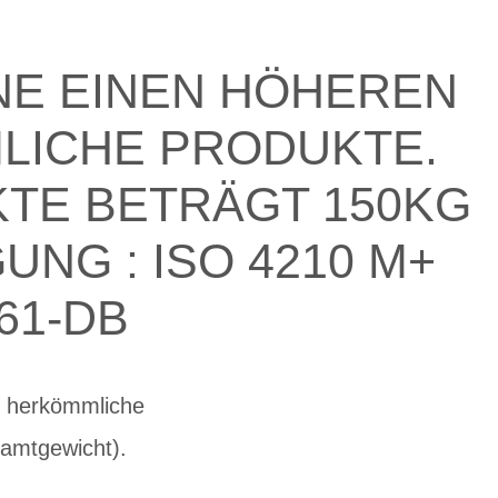
NE EINEN HÖHEREN
LICHE PRODUKTE.
KTE BETRÄGT 150KG
NG : ISO 4210 M+
61-DB
s herkömmliche
samtgewicht).