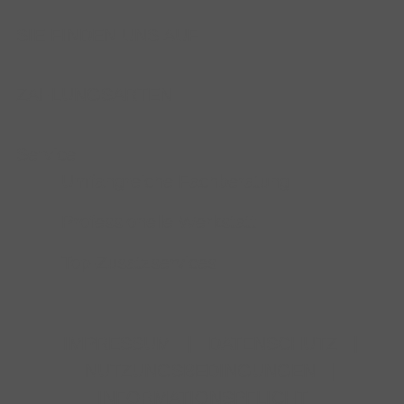
SIE FINDEN UNS AUF
ZAHLUNGSARTEN
Service
Umfangreiche Fachberatung
Professionelle Werkstatt
Top-Zusatzservices
IMPRESSUM
|
DATENSCHUTZ
|
NUTZUNGSBEDINGUNGEN
|
INFORMATIONSPFLICHT