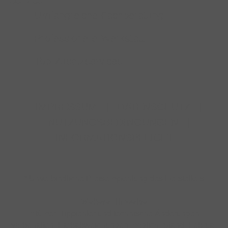
Service
Umfangreiche Fachberatung
Professionelle Werkstatt
Top-Zusatzservices
IMPRESSUM
|
DATENSCHUTZ
|
NUTZUNGSBEDINGUNGEN
|
INFORMATIONSPFLICHT
* Unverbindliche Preisempfehlung des Herstellers
Weitere Hinweise
Irrtümer, Tippfehler und technische Änderungen
vorbehalten. Farbabweichungen möglich. Stand: Februar