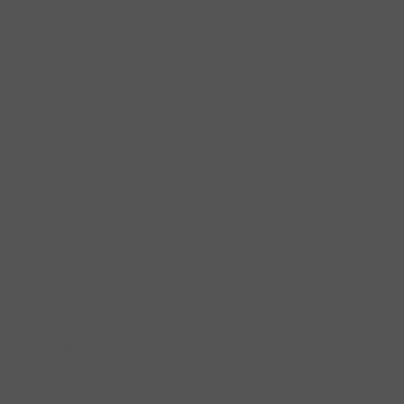
SIE FINDEN UNS AUF
ZAHLUNGSARTEN
Service
Umfangreiche Fachberatung
Professionelle Werkstatt
Top-Zusatzservices
IMPRESSUM
|
DATENSCHUTZ
|
NUTZUNGSBEDINGUNGEN
|
INFORMATIONSPFLICHT