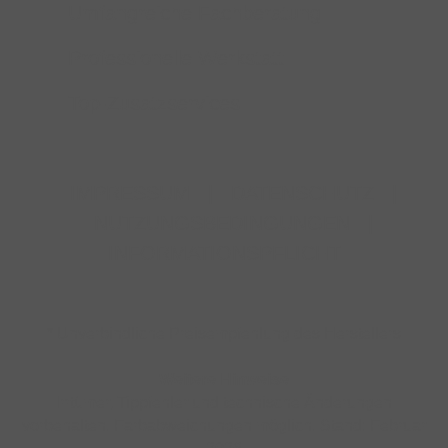
Umfangreiche Fachberatung
Professionelle Werkstatt
Top-Zusatzservices
IMPRESSUM
|
DATENSCHUTZ
|
NUTZUNGSBEDINGUNGEN
|
INFORMATIONSPFLICHT
* Unverbindliche Preisempfehlung des Herstellers
Weitere Hinweise
Irrtümer, Tippfehler und technische Änderungen
vorbehalten. Farbabweichungen möglich. Stand: Februar