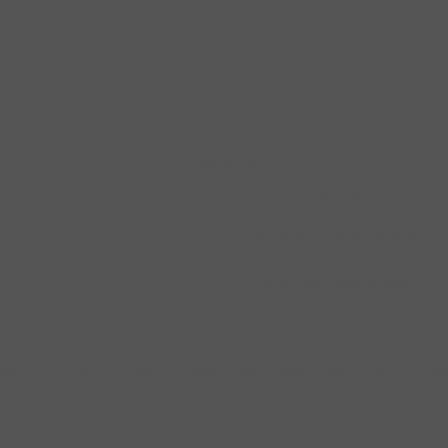
N
Service
Umfangreiche Fachber
Professionelle Werkstat
Top-Zusatzservices
NSCHUTZ
|
NUTZUNGSBEDINGUNGEN
|
I