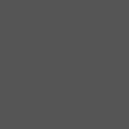
ZAHLUNGSARTEN
Service
Umfangreiche Fachberatung
Professionelle Werkstatt
Top-Zusatzservices
IMPRESSUM
|
DATENSCHUTZ
|
NUTZUNGSBEDINGUNGEN
|
INFORMATIONSPFLICHT