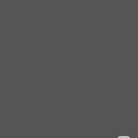
Professionelle Werkstatt
Top-Zusatzservices
IMPRESSUM
|
DATENSCHUTZ
|
NUTZUNGSBEDINGUNGEN
|
INFORMATIONSPFLICHT
* Unverbindliche Preisempfehlung des Herstellers
Weitere Hinweise
Irrtümer, Tippfehler und technische Änderungen
vorbehalten. Farbabweichungen möglich. Stand: Februar
2026