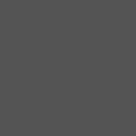
SIE FINDEN UNS AUF
ZAHLUNGSARTEN
Service
Umfangreiche Fachberatung
Professionelle Werkstatt
Top-Zusatzservices
IMPRESSUM
|
DATENSCHUTZ
|
NUTZUNGSBEDINGUNGEN
|
INFORMATIONSPFLICHT