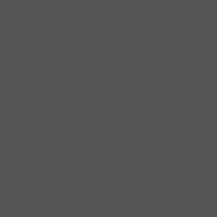
Umfangreiche Fachberatung
Professionelle Werkstatt
Top-Zusatzservices
IMPRESSUM
|
DATENSCHUTZ
|
NUTZUNGSBEDINGUNGEN
|
INFORMATIONSPFLICHT
* Unverbindliche Preisempfehlung des Herstellers
Weitere Hinweise
Irrtümer, Tippfehler und technische Änderungen
vorbehalten. Farbabweichungen möglich. Stand: Februar