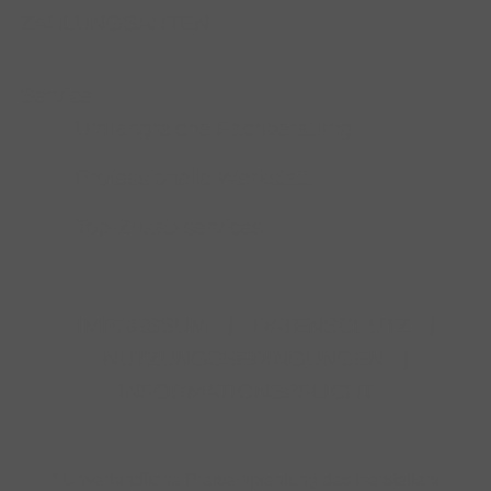
ZAHLUNGSARTEN
Service
Umfangreiche Fachberatung
Professionelle Werkstatt
Top-Zusatzservices
IMPRESSUM
|
DATENSCHUTZ
|
NUTZUNGSBEDINGUNGEN
|
INFORMATIONSPFLICHT
* Unverbindliche Preisempfehlung des Herstellers