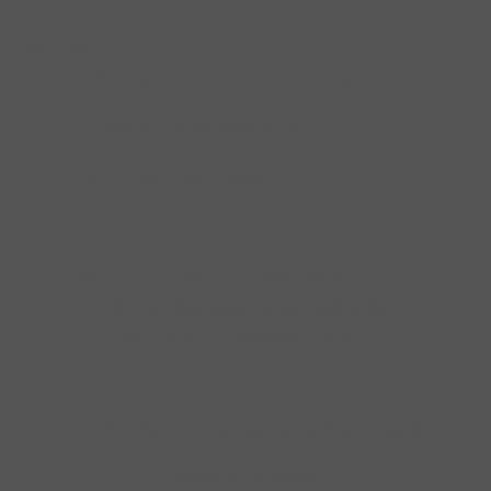
Service
Umfangreiche Fachberatung
Professionelle Werkstatt
Top-Zusatzservices
IMPRESSUM
|
DATENSCHUTZ
|
NUTZUNGSBEDINGUNGEN
|
INFORMATIONSPFLICHT
* Unverbindliche Preisempfehlung des Herstellers
Weitere Hinweise