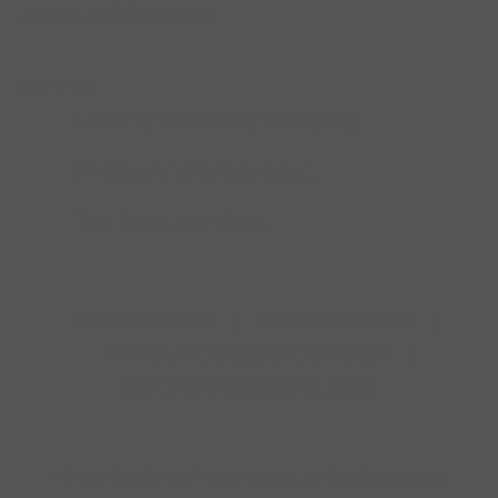
ZAHLUNGSARTEN
Service
Umfangreiche Fachberatung
Professionelle Werkstatt
Top-Zusatzservices
IMPRESSUM
|
DATENSCHUTZ
|
NUTZUNGSBEDINGUNGEN
|
INFORMATIONSPFLICHT
* Unverbindliche Preisempfehlung des Herstellers