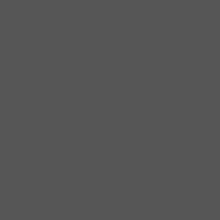
SIE FINDEN UNS AUF
ZAHLUNGSARTEN
Service
Umfangreiche Fachberatung
Professionelle Werkstatt
Top-Zusatzservices