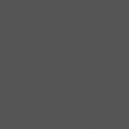
SIE FINDEN UNS AUF
ZAHLUNGSARTEN
Service
Umfangreiche Fachberatung
Professionelle Werkstatt
Top-Zusatzservices
IMPRESSUM
|
DATENSCHUTZ
|
NUTZUNGSBEDINGUNGEN
|