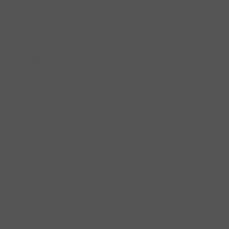
SIE FINDEN UNS AUF
ZAHLUNGSARTEN
Service
Umfangreiche Fachberatung
Professionelle Werkstatt
Top-Zusatzservices