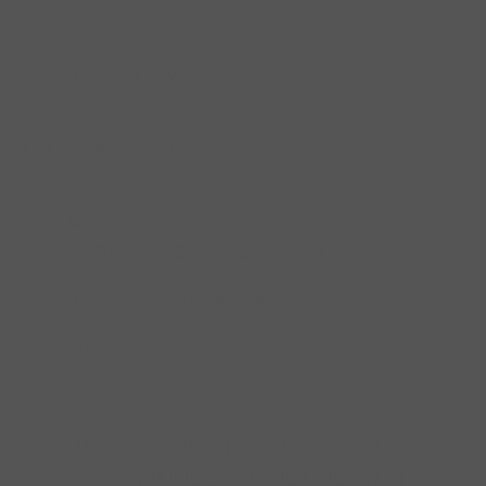
SIE FINDEN UNS AUF
ZAHLUNGSARTEN
Service
Umfangreiche Fachberatung
Professionelle Werkstatt
Top-Zusatzservices
IMPRESSUM
|
DATENSCHUTZ
|
NUTZUNGSBEDINGUNGEN
|