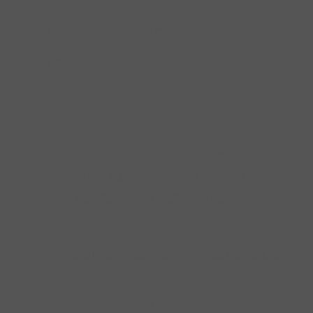
Service
Umfangreiche Fachberatung
Professionelle Werkstatt
Top-Zusatzservices
IMPRESSUM
|
DATENSCHUTZ
|
NUTZUNGSBEDINGUNGEN
|
INFORMATIONSPFLICHT
* Unverbindliche Preisempfehlung des Herstellers
Weitere Hinweise
Irrtümer, Tippfehler und technische Änderungen