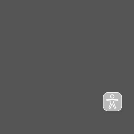
atung
t