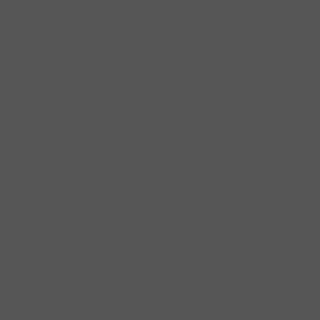
Professionelle Werkstatt
Top-Zusatzservices
IMPRESSUM
|
DATENSCHUTZ
|
NUTZUNGSBEDINGUNGEN
|
INFORMATIONSPFLICHT
* Unverbindliche Preisempfehlung des Herstellers
Weitere Hinweise
Irrtümer, Tippfehler und technische Änderungen
vorbehalten. Farbabweichungen möglich. Stand: Februar
2026