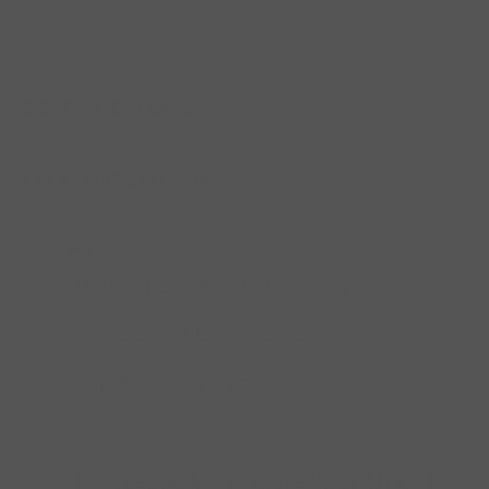
SIE FINDEN UNS AUF
ZAHLUNGSARTEN
Service
Umfangreiche Fachberatung
Professionelle Werkstatt
Top-Zusatzservices
IMPRESSUM
|
DATENSCHUTZ
|