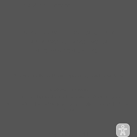
Top-Zusatzservices
IMPRESSUM
|
DATENSCHUTZ
|
NUTZUNGSBEDINGUNGEN
|
INFORMATIONSPFLICHT
* Unverbindliche Preisempfehlung des Herstellers
Weitere Hinweise
Irrtümer, Tippfehler und technische Änderungen
vorbehalten. Farbabweichungen möglich. Stand: Februar
2026
© Sport Mayr GmbH