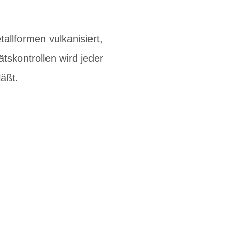
allformen vulkanisiert,
tskontrollen wird jeder
läßt.