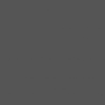
N
Service
Umfangreiche Fachber
Professionelle Werkstat
Top-Zusatzservices
NSCHUTZ
|
NUTZUNGSBEDINGUNGEN
|
I
* Unverbindliche Preisempfehlung des Herstellers
Weitere Hinweise
nd technische Änderungen vorbehalten. Farbabweichungen mögli