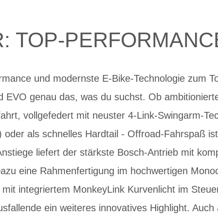
UR: TOP-PERFORMANC
ormance und modernste E-Bike-Technologie zum To
 EVO genau das, was du suchst. Ob ambitionierte
ahrt, vollgefedert mit neuster 4-Link-Swingarm-Te
er als schnelles Hardtail - Offroad-Fahrspaß ist g
nstiege liefert der stärkste Bosch-Antrieb mit k
Dazu eine Rahmenfertigung im hochwertigen Mono
t mit integriertem MonkeyLink Kurvenlicht im Steu
usfallende ein weiteres innovatives Highlight. Auch