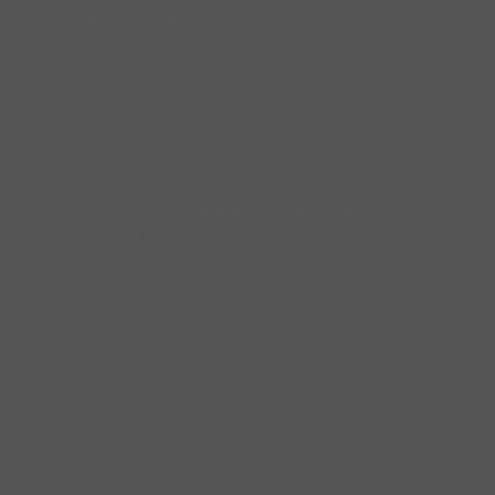
Professionelle Werkstatt
Top-Zusatzservices
IMPRESSUM
|
DATENSCHUTZ
|
NUTZUNGSBEDINGUNGEN
|
INFORMATIONSPFLICHT
* Unverbindliche Preisempfehlung des Herstellers
Weitere Hinweise
Irrtümer, Tippfehler und technische Änderungen
vorbehalten. Farbabweichungen möglich. Stand: Februar
2026