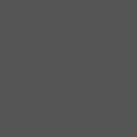
Service
Umfangreiche Fachberatung
Professionelle Werkstatt
Top-Zusatzservices
IMPRESSUM
|
DATENSCHUTZ
|
NUTZUNGSBEDINGUNGEN
|
INFORMATIONSPFLICHT
* Unverbindliche Preisempfehlung des Herstellers
Weitere Hinweise