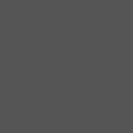
Service
Umfangreiche Fachberatung
Professionelle Werkstatt
Top-Zusatzservices
IMPRESSUM
|
DATENSCHUTZ
|
NUTZUNGSBEDINGUNGEN
|
INFORMATIONSPFLICHT
* Unverbindliche Preisempfehlung des Herstellers
Weitere Hinweise