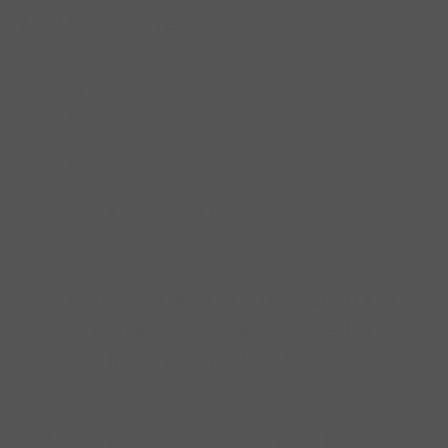
ZAHLUNGSARTEN
Service
Umfangreiche Fachberatung
Professionelle Werkstatt
Top-Zusatzservices
IMPRESSUM
|
DATENSCHUTZ
|
NUTZUNGSBEDINGUNGEN
|
INFORMATIONSPFLICHT
* Unverbindliche Preisempfehlung des Herstellers