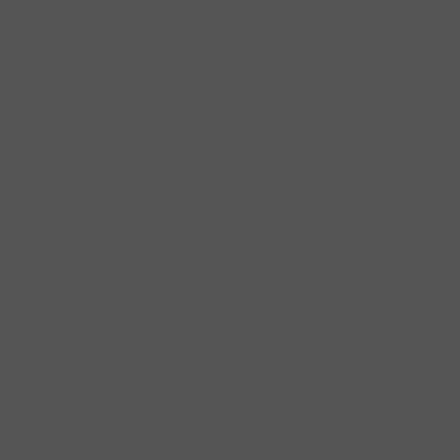
ZAHLUNGSARTEN
Service
Umfangreiche Fachberatung
Professionelle Werkstatt
Top-Zusatzservices
IMPRESSUM
|
DATENSCHUTZ
|
NUTZUNGSBEDINGUNGEN
|
INFORMATIONSPFLICHT
* Unverbindliche Preisempfehlung des Herstellers